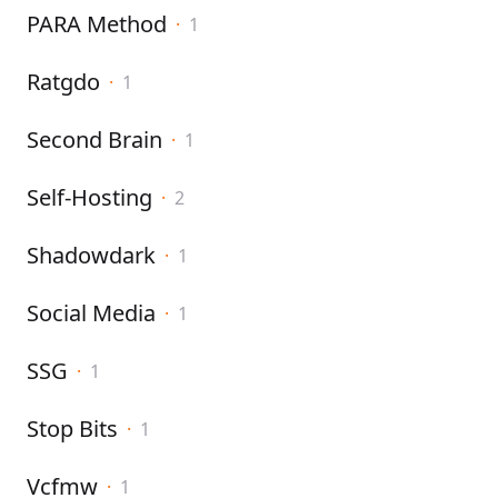
PARA Method
·
1
Ratgdo
·
1
Second Brain
·
1
Self-Hosting
·
2
Shadowdark
·
1
Social Media
·
1
SSG
·
1
Stop Bits
·
1
Vcfmw
·
1