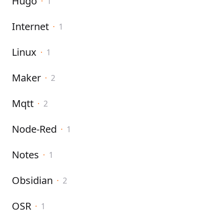
Hugo
·
1
Internet
·
1
Linux
·
1
Maker
·
2
Mqtt
·
2
Node-Red
·
1
Notes
·
1
Obsidian
·
2
OSR
·
1