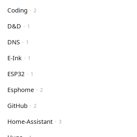
Coding
·
2
D&D
·
1
DNS
·
1
E-Ink
·
1
ESP32
·
1
Esphome
·
2
GitHub
·
2
Home-Assistant
·
3